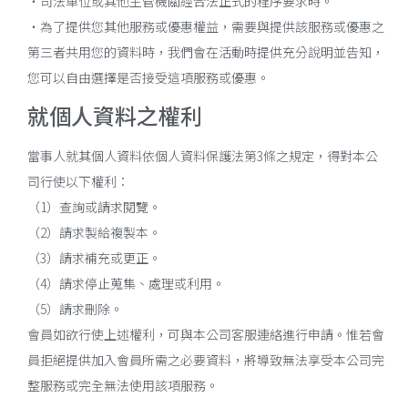
・司法單位或其他主管機關經合法正式的程序要求時。
・為了提供您其他服務或優惠權益，需要與提供該服務或優惠之
第三者共用您的資料時，我們會在活動時提供充分說明並告知，
您可以自由選擇是否接受這項服務或優惠。
就個人資料之權利
當事人就其個人資料依個人資料保護法第3條之規定，得對本公
司行使以下權利：
（1）查詢或請求閱覽。
（2）請求製給複製本。
（3）請求補充或更正。
（4）請求停止蒐集、處理或利用。
（5）請求刪除。
會員如欲行使上述權利，可與本公司客服連絡進行申請。惟若會
員拒絕提供加入會員所需之必要資料，將導致無法享受本公司完
整服務或完全無法使用該項服務。