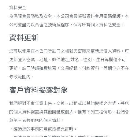
資料安全
為保障會員隱私及安全，本公司會員帳號資料會用密碼保護。本
公司並盡力以合理之技術及程序，保障所有個人資料之安全。
資料更新
您可以使用在本公司所註冊之帳號與密碼來更新您個人資料，可
更新登入密碼、地址、郵件地址;姓名、性別、生日等欄位不可
更新，註冊時請確實填寫。交易紀錄、付款資料…等欄位亦不在
修改範圍內。
客戶資料揭露對象
我們絕對不會任意出售、交換、出租或以其他變相之方式，將您
的個人資料揭露與其他團體或個人。惟有下列三種情形，我們會
與第三者共用您的個人資料。
・經過您的事前同意或授權允許時。